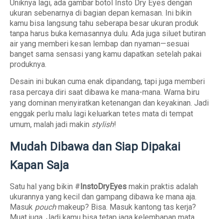
Uniknya lagi, ada gambar botol Insto Dry Eyes dengan
ukuran sebenarnya di bagian depan kemasan. Ini bikin
kamu bisa langsung tahu seberapa besar ukuran produk
tanpa harus buka kemasannya dulu. Ada juga siluet butiran
air yang memberi kesan lembap dan nyaman—sesuai
banget sama sensasi yang kamu dapatkan setelah pakai
produknya.
Desain ini bukan cuma enak dipandang, tapi juga memberi
rasa percaya diri saat dibawa ke mana-mana. Warna biru
yang dominan menyiratkan ketenangan dan keyakinan. Jadi
enggak perlu malu lagi keluarkan tetes mata di tempat
umum, malah jadi makin
stylish
!
Mudah Dibawa dan Siap Dipakai
Kapan Saja
Satu hal yang bikin #
InstoDryEyes
makin praktis adalah
ukurannya yang kecil dan gampang dibawa ke mana aja.
Masuk
pouch
makeup? Bisa. Masuk kantong tas kerja?
Muat juga. Jadi kamu bisa tetap jaga kelembapan mata