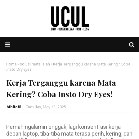
Home
solusi mata lelah
Kerja Terganggu karena Mata Kering? Coba
Insto Dry Eyes!
Kerja Terganggu karena Mata
Kering? Coba Insto Dry Eyes!
bibliofil
-
Tuesday, May 13, 2025
Pernah ngalamin enggak, lagi konsentrasi kerja
depan laptop, tiba-tiba mata terasa perih, kering, dan